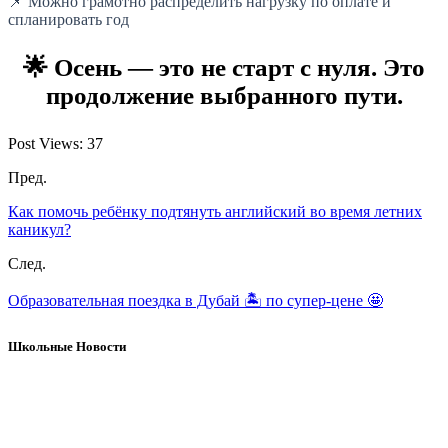
📌 Можно грамотно распределить нагрузку по оплате и
спланировать год
🌟 Осень — это не старт с нуля. Это
продолжение выбранного пути.
Post Views:
37
Пред.
Как помочь ребёнку подтянуть английский во время летних
каникул?
След.
Образовательная поездка в Дубай 🏝⁣⁣ по супер-цене 🤩
Школьные Новости